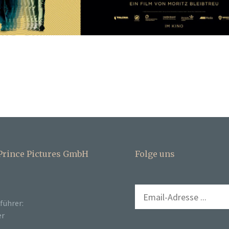
 Prince Pictures GmbH
Folge uns
führer:
er