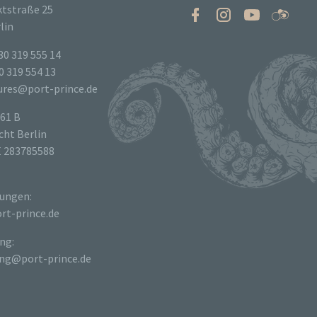
tstraße 25
lin
30 319 555 14
0 319 554 13
tures@port-prince.de
61 B
ht Berlin
E 283785588
ungen:
rt-prince.de
ng:
ng@port-prince.de