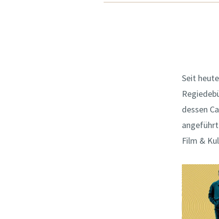
Seit heut
Regiedebü
dessen Ca
angeführt
Film & Ku