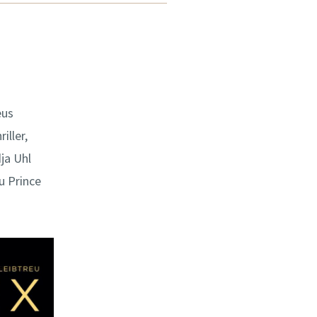
eus
ller,
ja Uhl
u Prince