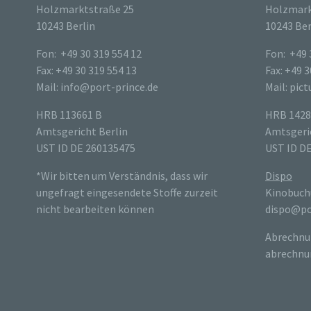
Holzmarktstraße 25
Holzmark
10243 Berlin
10243 Ber
Fon: +49 30 319 554 12
Fon: +49 
Fax: +49 30 319 554 13
Fax: +49 3
Mail: info@port-prince.de
Mail: pic
HRB 113661 B
HRB 1428
Amtsgericht Berlin
Amtsgeric
UST ID DE 260135475
UST ID D
*Wir bitten um Verständnis, dass wir
Dispo
ungefragt eingesendete Stoffe zurzeit
Kinobuch
nicht bearbeiten können
dispo@po
Abrechnu
abrechnu