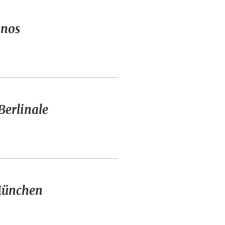
inos
Berlinale
 München