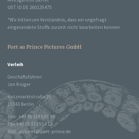
UST ID DE 260135475
*Wir bitten um Verständnis, dass wir ungefragt
eingesendete Stoffe zurzeit nicht bearbeiten können
Port au Prince Pictures GmbH
Verleih
Geschäftsführer:
Jan Krüger
Holzmarktstraße 25
10243 Berlin
Fon: +49 30 319 555 14
Fax: +49 30 319 554 13
Mail: pictures@port-prince.de