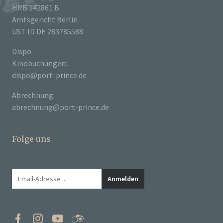
HRB 142861 B
Amtsgericht Berlin
UST ID DE 283785588
Dispo
Kinobuchungen:
dispo@port-prince.de
Abrechnung:
abrechnung@port-prince.de
Folge uns