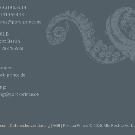
30 319 555 14
0 319 554 13
tures@port-prince.de
61 B
ht Berlin
E 283785588
ungen:
rt-prince.de
ng:
ng@port-prince.de
ssum
Datenschutzerklärung
AGB
Port au Prince © 2026. Alle Rechte vorb