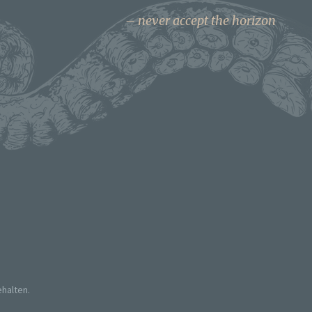
never accept the horizon
ehalten.