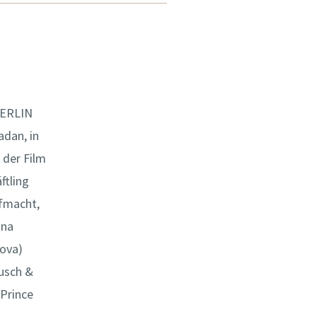
BERLIN
dan, in
 der Film
ftling
ufmacht,
nna
ova)
Rusch &
 Prince