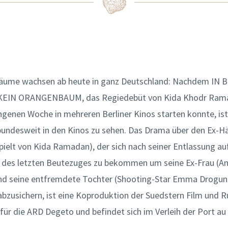
ume wachsen ab heute in ganz Deutschland: Nachdem IN 
EIN ORANGENBAUM, das Regiedebüt von Kida Khodr Rama
ngenen Woche in mehreren Berliner Kinos starten konnte, ist
bundesweit in den Kinos zu sehen. Das Drama über den Ex-Hä
spielt von Kida Ramadan), der sich nach seiner Entlassung a
l des letzten Beutezuges zu bekommen um seine Ex-Frau (A
nd seine entfremdete Tochter (Shooting-Star Emma Drogun
 abzusichern, ist eine Koproduktion der Suedstern Film und 
ür die ARD Degeto und befindet sich im Verleih der Port au