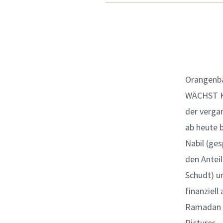
Orangenbä
WÄCHST K
der verga
ab heute 
Nabil (ge
den Antei
Schudt) u
finanziell
Ramadan f
Pictures.