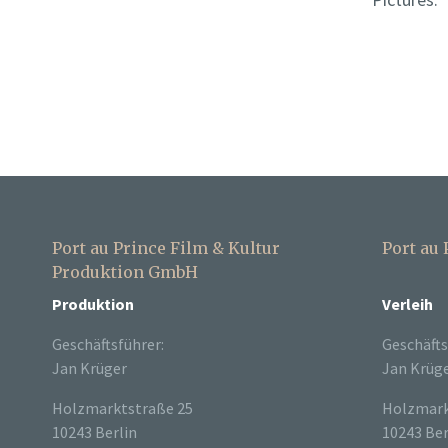
Port au Prince Film & Kultur
Port au
Produktion GmbH
Produktion
Verleih
Geschäftsführer:
Geschäfts
Jan Krüger
Jan Krüg
Holzmarktstraße 25
Holzmark
10243 Berlin
10243 Ber