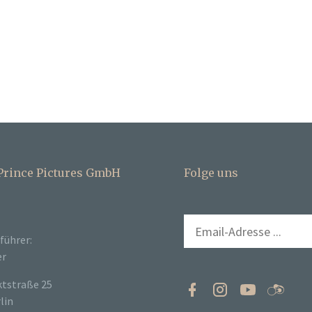
 Prince Pictures GmbH
Folge uns
führer:
er
tstraße 25
lin