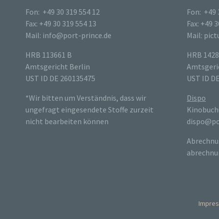
Fon: +49 30 319 554 12
Fon: +49 
Fax: +49 30 319 554 13
Fax: +49 3
Mail: info@port-prince.de
Mail: pic
HRB 113661 B
HRB 1428
Amtsgericht Berlin
Amtsgeric
UST ID DE 260135475
UST ID D
*Wir bitten um Verständnis, dass wir
Dispo
ungefragt eingesendete Stoffe zurzeit
Kinobuch
nicht bearbeiten können
dispo@po
Abrechnu
abrechnu
Impre