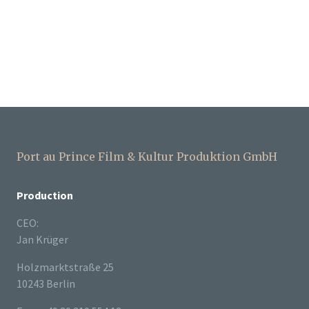
Port au Prince Film & Kultur Produktion GmbH
Production
CEO:
Jan Krüger
Holzmarktstraße 25
10243 Berlin