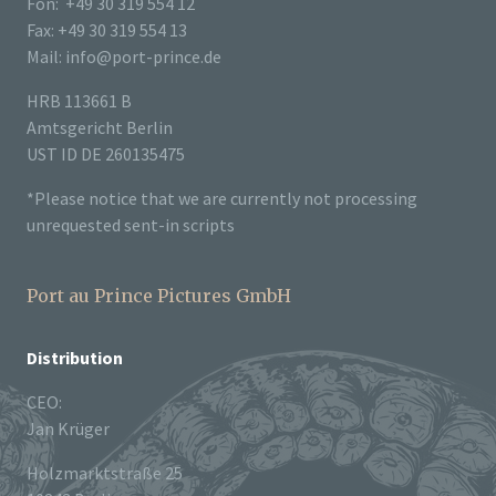
Fon: +49 30 319 554 12
Fax: +49 30 319 554 13
Mail: info@port-prince.de
HRB 113661 B
Amtsgericht Berlin
UST ID DE 260135475
*Please notice that we are currently not processing
unrequested sent-in scripts
Port au Prince Pictures GmbH
Distribution
CEO:
Jan Krüger
Holzmarktstraße 25