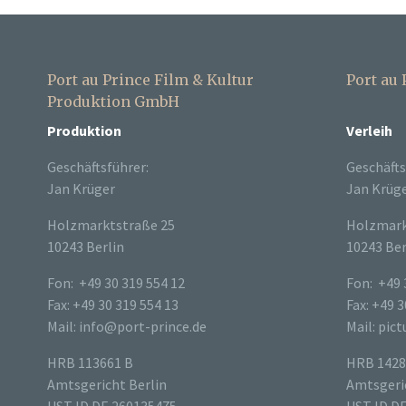
Port au Prince Film & Kultur
Port au
Produktion GmbH
Produktion
Verleih
Geschäftsführer:
Geschäfts
Jan Krüger
Jan Krüg
Holzmarktstraße 25
Holzmark
10243 Berlin
10243 Ber
Fon: +49 30 319 554 12
Fon: +49 
Fax: +49 30 319 554 13
Fax: +49 3
Mail: info@port-prince.de
Mail: pic
HRB 113661 B
HRB 1428
Amtsgericht Berlin
Amtsgeric