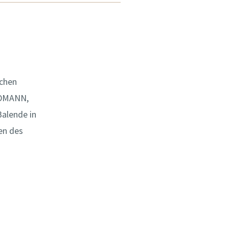
schen
ERDMANN,
alende in
en des