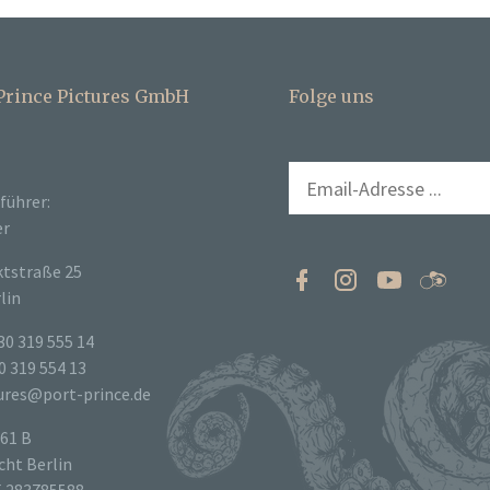
 Prince Pictures GmbH
Folge uns
führer:
er
tstraße 25
lin
30 319 555 14
0 319 554 13
tures@port-prince.de
61 B
ht Berlin