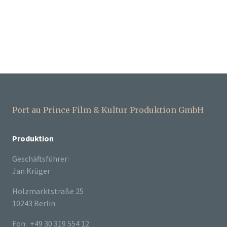
Port au Prince Film & Kultur Produktion GmbH
Produktion
Geschäftsführer:
Jan Krüger
Holzmarktstraße 25
10243 Berlin
Fon: +49 30 319 554 12