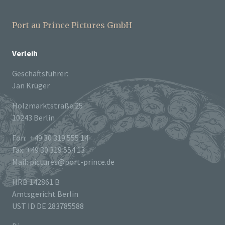
Port au Prince Pictures GmbH
Verleih
Geschäftsführer:
Jan Krüger
Holzmarktstraße 25
10243 Berlin
Fon: +49 30 319 555 14
Fax: +49 30 319 554 13
Mail: pictures@port-prince.de
HRB 142861 B
Amtsgericht Berlin
UST ID DE 283785588