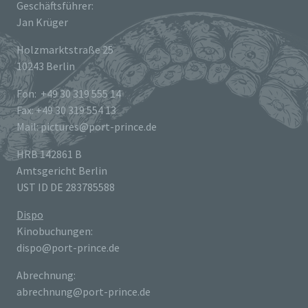
Geschäftsführer:
Jan Krüger
Holzmarktstraße 25
10243 Berlin
Fon: +49 30 319 555 14
Fax: +49 30 319 554 13
Mail: pictures@port-prince.de
HRB 142861 B
Amtsgericht Berlin
UST ID DE 283785588
Dispo
Kinobuchungen:
dispo@port-prince.de
Abrechnung:
abrechnung@port-prince.de