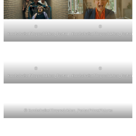
©
©
KundschafterFilmproduktion_PortauPrincePictures
KundschafterFilmproduktion_PortauPr
©
©
KundschafterFilmproduktion_PortauPrincePictures
KundschafterFilmproduktion_PortauPr
© KundschafterFilmproduktion_PortauPrincePictures