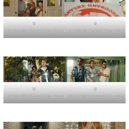
©
©
KundschafterFilmproduktion_PortauPrincePictures
KundschafterFilmproduktion_PortauPr
©
©
KundschafterFilmproduktion_PortauPrincePictures
KundschafterFilmproduktion_PortauPr