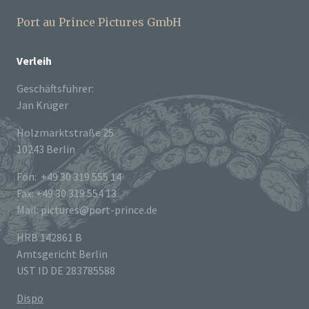
Port au Prince Pictures GmbH
Verleih
Geschäftsführer:
Jan Krüger
Holzmarktstraße 25
10243 Berlin
Fon: +49 30 319 555 14
Fax: +49 30 319 554 13
Mail: pictures@port-prince.de
HRB 142861 B
Amtsgericht Berlin
UST ID DE 283785588
Dispo