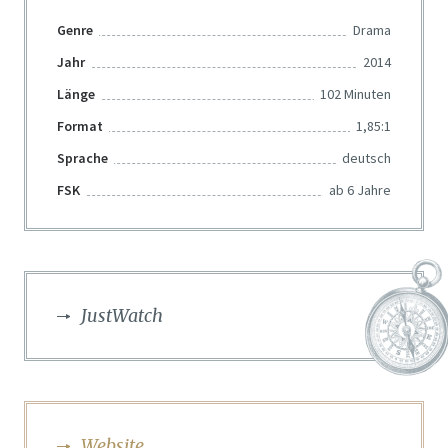
Genre
Drama
Jahr
2014
Länge
102 Minuten
Format
1,85:1
Sprache
deutsch
FSK
ab 6 Jahre
JustWatch
Website