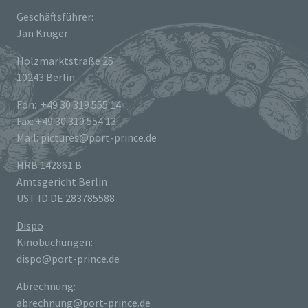
Geschäftsführer:
Jan Krüger
Holzmarktstraße 25
10243 Berlin
Fon: +49 30 319 555 14
Fax: +49 30 319 554 13
Mail: pictures@port-prince.de
HRB 142861 B
Amtsgericht Berlin
UST ID DE 283785588
Dispo
Kinobuchungen:
dispo@port-prince.de
Abrechnung:
abrechnung@port-prince.de