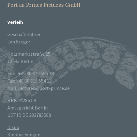
Port au Prince Pictures GmbH
Verleih
Geschäftsführer:
Jan Krüger
Holzmarktstraße 25
10243 Berlin
Fon: +49 30 319 555 14
Fax: +49 30 319 554 13
Mail: pictures@port-prince.de
HRB 142861 B
Amtsgericht Berlin
UST ID DE 283785588
Dispo
Kinobuchungen: