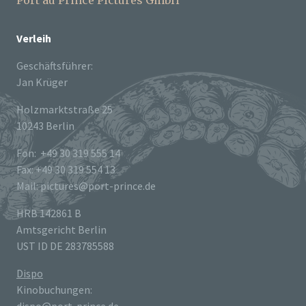
Port au Prince Pictures GmbH
Verleih
Geschäftsführer:
Jan Krüger
Holzmarktstraße 25
10243 Berlin
Fon: +49 30 319 555 14
Fax: +49 30 319 554 13
Mail: pictures@port-prince.de
HRB 142861 B
Amtsgericht Berlin
UST ID DE 283785588
Dispo
Kinobuchungen: