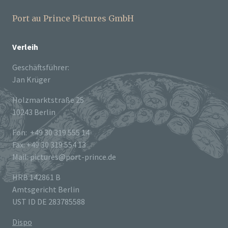
Port au Prince Pictures GmbH
Verleih
Geschäftsführer:
Jan Krüger
Holzmarktstraße 25
10243 Berlin
Fon: +49 30 319 555 14
Fax: +49 30 319 554 13
Mail: pictures@port-prince.de
HRB 142861 B
Amtsgericht Berlin
UST ID DE 283785588
Dispo