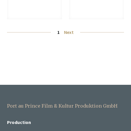
Posts pagination
1
Next
Port au Prince Film & Kultur Produktion GmbH
Production