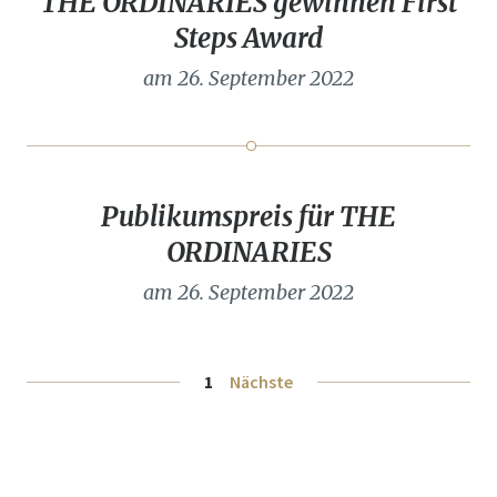
THE ORDINARIES gewinnen First
Steps Award
am 26. September 2022
Publikumspreis für THE
ORDINARIES
am 26. September 2022
Seitennummerierung der Beiträge
1
Nächste