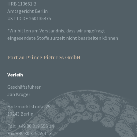
HRB 113661 B
Amtsgericht Berlin
UST ID DE 260135475
*Wir bitten um Verständnis, dass wir ungefragt
eingesendete Stoffe zurzeit nicht bearbeiten können
Port au Prince Pictures GmbH
Verleih
Geschäftsführer:
Jan Krüger
Holzmarktstraße 25
10243 Berlin
Fon: +49 30 319 555 14
Fax: +49 30 319 554 13